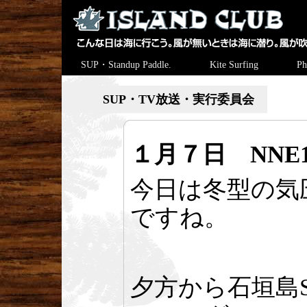
SUP・Standup Paddle.
Kite Surfing
Ph
SUP・TV放送・実行委員会
１月７日 NNE1
今日は冬型の気
ですね。
夕方から石垣島