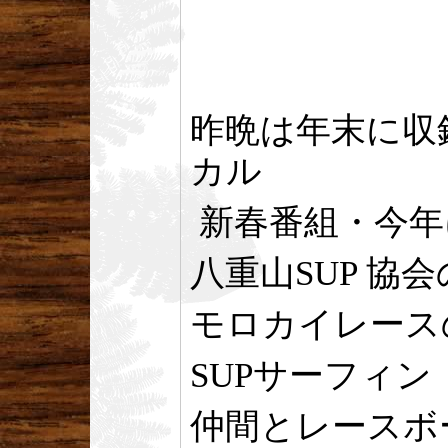
昨晩は年末に収
カル
新春番組・今年
八重山SUP 協
モロカイレー
SUPサーフィン
仲間とレースボ