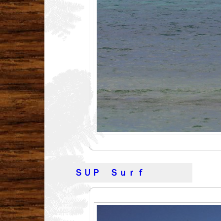
ＳＵＰ Ｓｕｒｆ