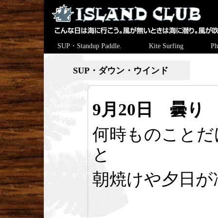
SUP・Standup Paddle.
Kite Surfing
Ph
SUP・ダウン・ウインド
9月20日 曇り N
何時ものことだ
と
朝焼けや夕日が