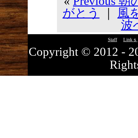
«
Previou
がとう
｜
風
波へ
Staff
Linkｓ
Copyright © 2012
Right