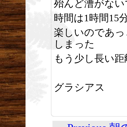
殆んど漕がない
時間は1時間15
楽しいのであっ
しまった
もう少し長い距
グラシアス