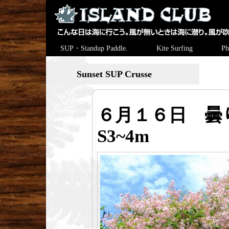
SUP・Standup Paddle.
Kite Surfing
Ph
Sunset SUP Crusse
６月１６日 
S3~4m