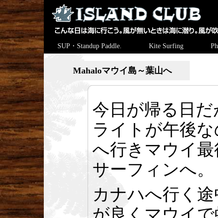
SUP・Standup Paddle.
Kite Surfing
Ph
Mahaloマウイ島～葉山へ
今日が帰る日だ
ライトが午後な
へ行きマウイ最
サーフィンへ。
カナハへ行く途
が良くマウイで