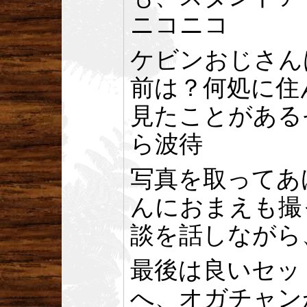
ニコニコ
ケビンおじさん
前は？何処に住んで
見たことがある
ら波待
写真を取ってあ
んにおまえも撮
談を話しながら
最後は良いセッ
へ、オガチャン