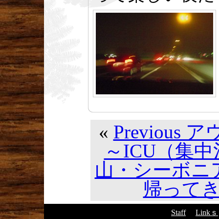
«
Previou
～ICU（集
山・シーボニ
帰ってきま
Staff
Linkｓ