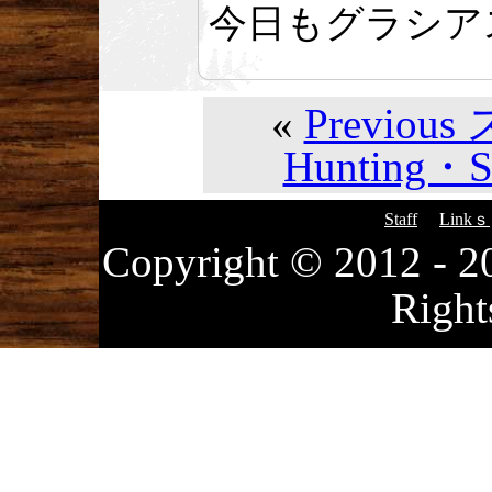
今日もグラシア
«
Previou
Hunting・SU
Staff
Linkｓ
Copyright © 2012
Right