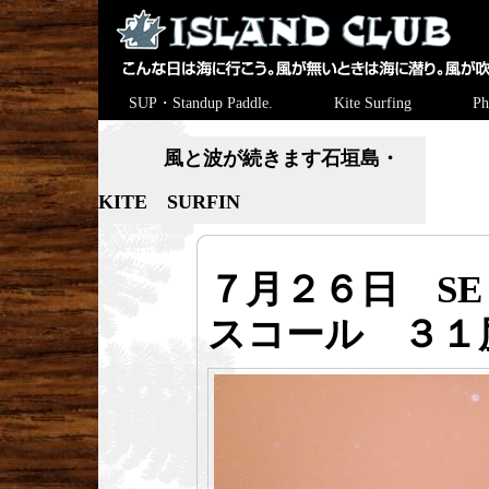
SUP・Standup Paddle.
Kite Surfing
Ph
風と波が続きます石垣島・
KITE SURFIN
７月２６日 S
スコール ３１