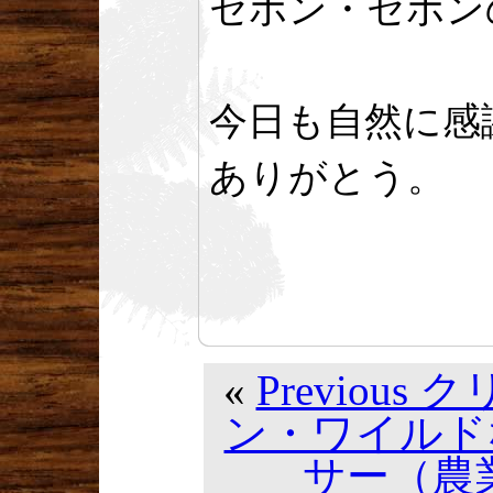
セボン・セボン
今日も自然に感
ありがとう。
«
Previou
ン・ワイルド
サー（農業