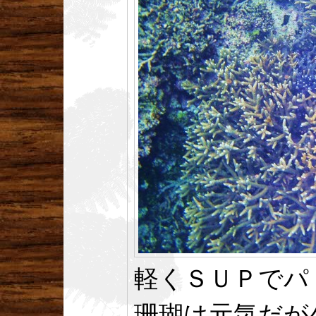
軽くＳＵＰでパ
珊瑚は元気だが