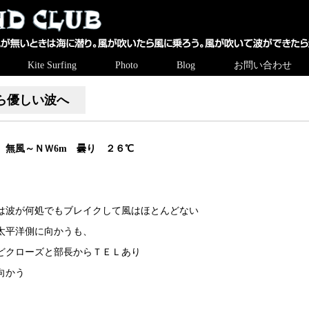
Kite Surfing
Photo
Blog
お問い合わせ
ら優しい波へ
 無風～ＮＷ6m 曇り ２６℃
は波が何処でもブレイクして風はほとんどない
太平洋側に向かうも、
どクローズと部長からＴＥＬあり
向かう