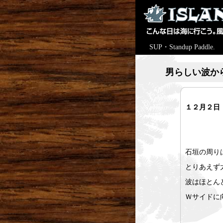
SUP・Standup Paddle.
男らしい波か
１２月２日
石垣の周り
とりあえず
波はほとん
Ｗサイドに