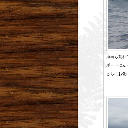
海面も荒れ
ボードに立
さらにお化