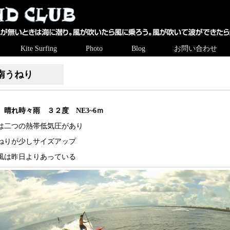
Kite Surfing
Photo
Blog
お問い合わせ
南うねり
晴れ時々雨 ３２度 NE3~6ｍ
は二つの熱帯低気圧があり
ねりが少しサイズアップ
風は昨日よりあっている