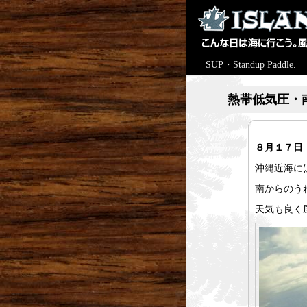
SUP・Standup Paddle.
熱帯低気圧・
８月１７日 
沖縄近海に
南からのう
天気も良く