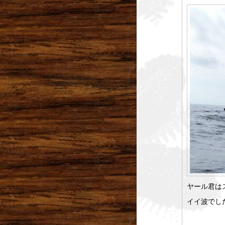
ヤール君は
イイ波でし