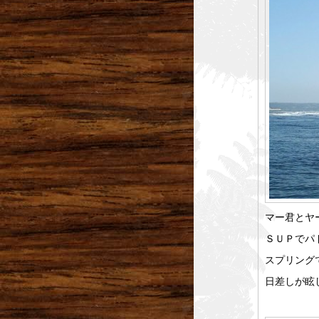
マー君とヤ
ＳＵＰでパ
スプリング
日差しが眩