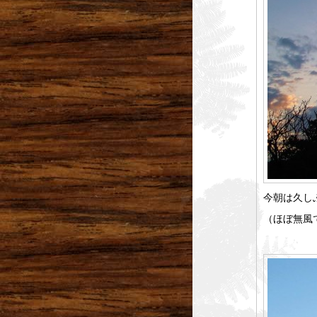
今朝は久し
（ほぼ無風