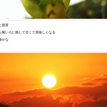
と新芽
ら紫いろに熟して甘くて美味しくなる
春かな