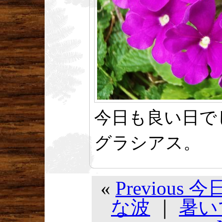
今日も良い日で
グラシアス。
«
Previou
な波
｜
暑い