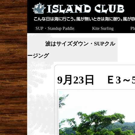
SUP・Standup Paddle.
Kite Surfing
Ph
波はサイズダウン・SUPクル
ージング
9月23日 Ｅ3～