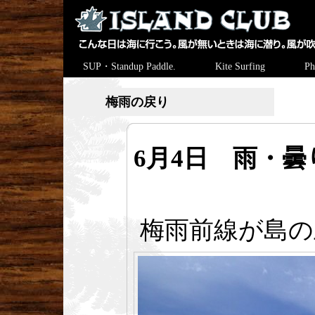
SUP・Standup Paddle.
Kite Surfing
Ph
梅雨の戻り
6月4日 雨・曇
梅雨前線が島の