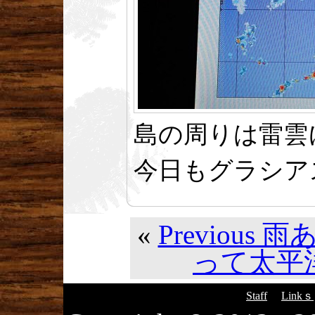
島の周りは雷雲
今日もグラシア
«
Previous
って太平洋
Staff
Linkｓ