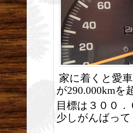
家に着くと愛車
が290.000km
目標は３００．
少しがんばって