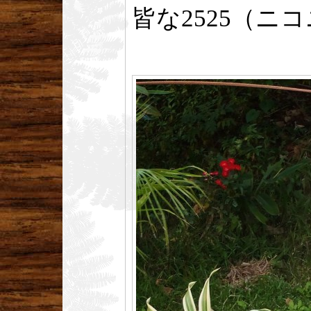
皆な2525（ニ