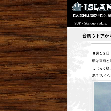
SUP・Standup Paddle.
台風ウトアか
８月１２日 
朝は雷雨と
しばらく様
SUPでパド