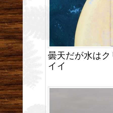
曇天だが水はク
イイ