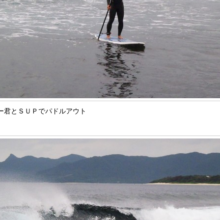
ー君とＳＵＰでパドルアウト