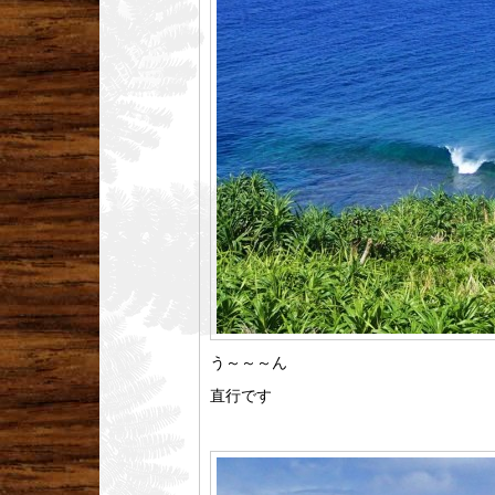
う～～～ん
直行です