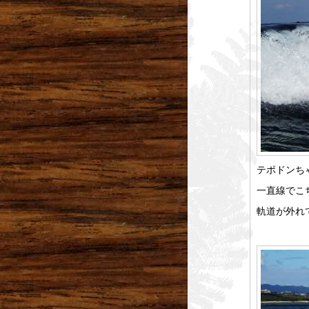
テポドンち
一直線でこ
軌道が外れ