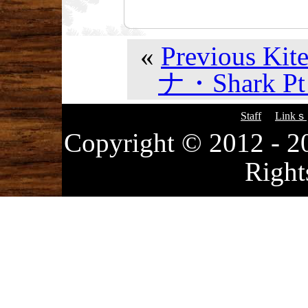
«
Previous Kite
ナ・Shark Pt 
Staff
Linkｓ
Copyright © 2012
Right