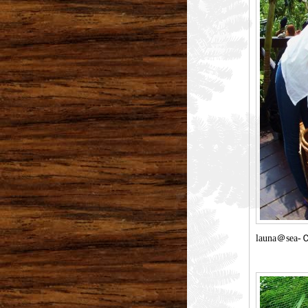
launa＠se