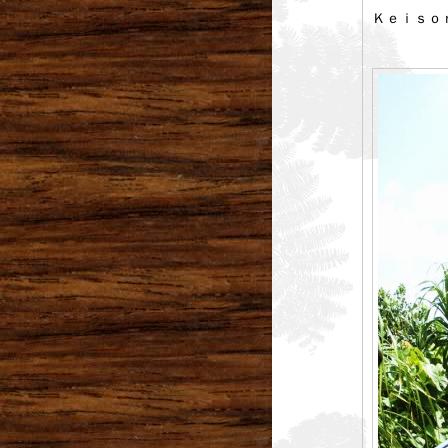
Ｋｅｉｓｏ