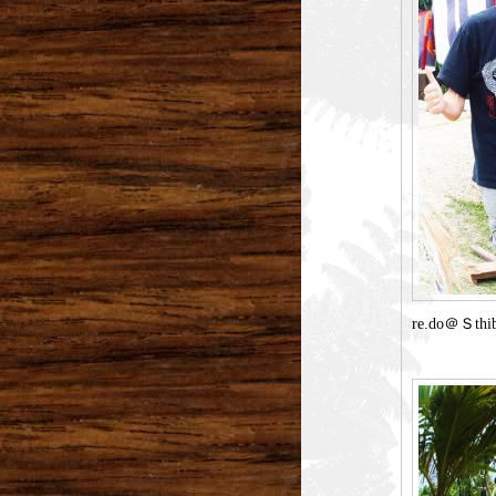
re.do＠Ｓthi