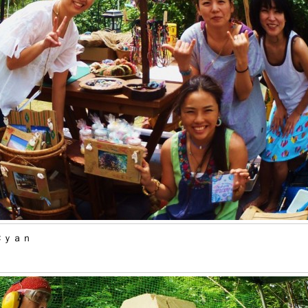
a-Ｃｙａｎ