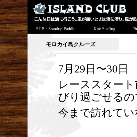
SUP・Standup Paddle.
Kite Surfing
Ph
モロカイ島クルーズ
7月29日〜30日
レーススタート
びり過ごせるの
今まで訪れてい