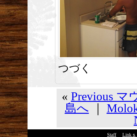
つづく
«
Previou
島へ
｜
Molo
Staff
Linkｓ