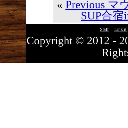
«
Previou
SUP合宿i
Staff
Linkｓ
Copyright © 2012
Right