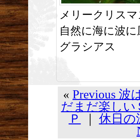
メリークリスマ
自然に海に波に
グラシアス
«
Previou
だまだ楽しい
Ｐ
｜
休日の波