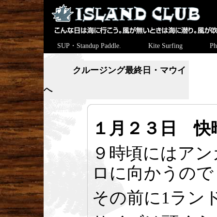
SUP・Standup Paddle.
Kite Surfing
Ph
クルージング最終日・マウイ
へ
１月２３日 快晴
９時頃にはアン
ロに向かうので
その前に1ラン