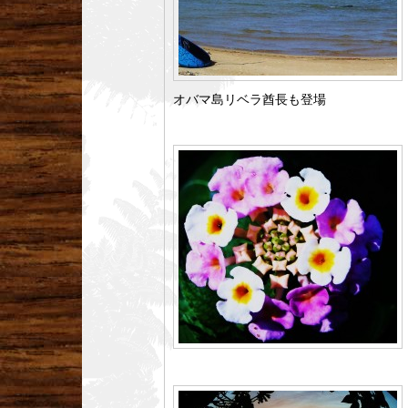
オバマ島リベラ酋長も登場