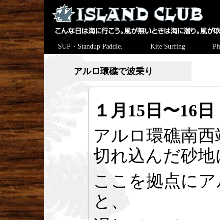
SUP・Standup Paddle.
Kite Surfing
Ph
アルロ環礁で波乗り
１月15日〜16日
アルロ環礁南西
切れ込んだ砂地
ここを拠点にア
と、