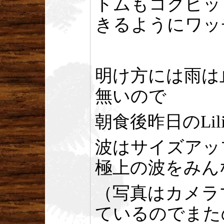
トムもコクピッ
きるようにワッ
明け方には雨は
無いので
朝食後昨日のLi
波はサイズアッ
極上の波をみん
（写真はカメラ
ているのでまた