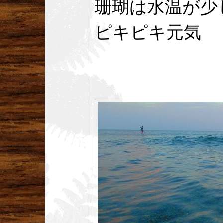
珊瑚は水温が少
ピキピキ元気