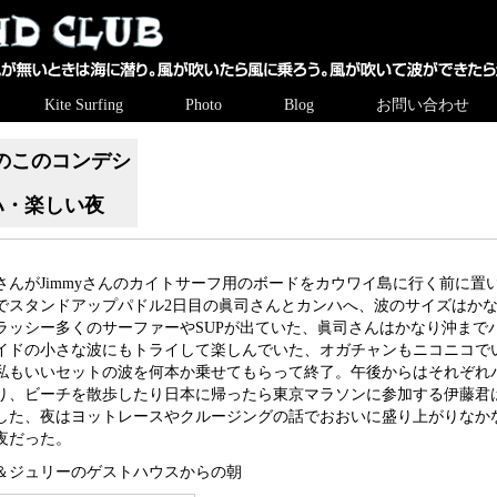
Kite Surfing
Photo
Blog
お問い合わせ
のこのコンデシ
ハ・楽しい夜
さんがJimmyさんのカイトサーフ用のボードをカウワイ島に行く前に置
でスタンドアップパドル2日目の眞司さんとカンハへ、波のサイズはか
ラッシー多くのサーファーやSUPが出ていた、眞司さんはかなり沖まで
イドの小さな波にもトライして楽しんでいた、オガチャンもニコニコで
私もいいセットの波を何本か乗せてもらって終了。午後からはそれぞれ
り、ビーチを散歩したり日本に帰ったら東京マラソンに参加する伊藤君
した、夜はヨットレースやクルージングの話でおおいに盛り上がりなか
夜だった。
＆ジュリーのゲストハウスからの朝