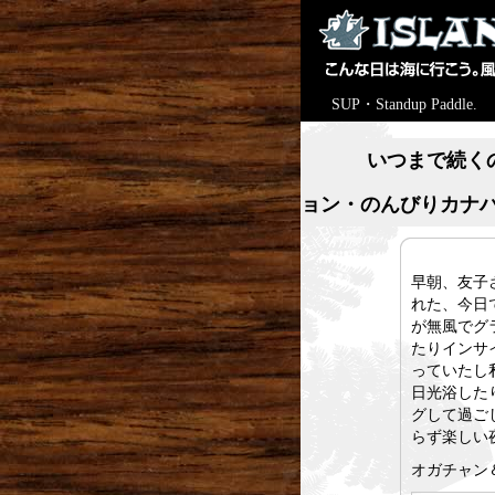
SUP・Standup Paddle.
いつまで続く
ョン・のんびりカナ
早朝、友子
れた、今日
が無風でグ
たりインサ
っていたし
日光浴した
グして過ご
らず楽しい
オガチャン