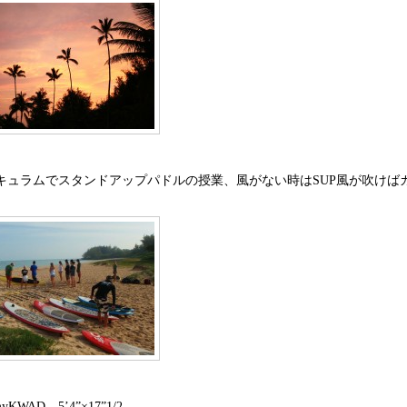
キュラムでスタンドアップパドルの授業、風がない時はSUP風が吹けば
yKWAD 5’4”×17”1/2