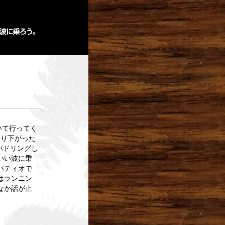
いて行ってく
なり下がった
パドリングし
いい波に乗
パティオで
はランニン
なか話が止